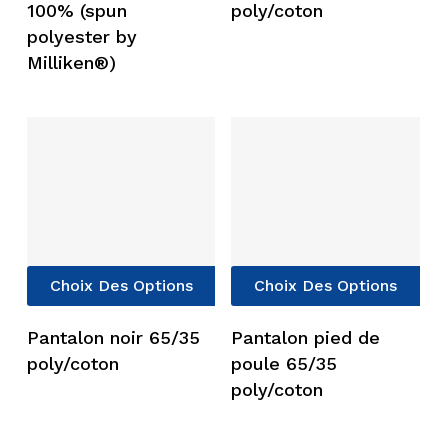
100% (spun
poly/coton
variations.
vari
polyester by
Les
Les
Milliken®)
options
opt
peuvent
peu
être
êtr
choisies
cho
sur
sur
la
la
page
pag
du
du
produit
pro
Ce
Ce
Choix Des Options
Choix Des Options
produit
pro
a
a
Pantalon noir 65/35
Pantalon pied de
plusieurs
plu
poly/coton
poule 65/35
variations.
vari
poly/coton
Les
Les
options
opt