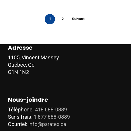
peuvent
peu
être
êtr
choisies
cho
1
2
Suivant
sur
sur
la
la
page
pag
du
du
Adresse
produit
pro
1105, Vincent Massey
Québec, Qc
G1N 1N2
Nous-joindre
Téléphone:
418 688-0889
Sans frais:
1 877 688-0889
Courriel:
info@paratex.ca