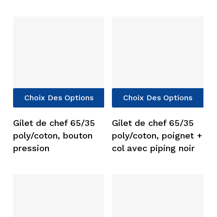
options
opt
peuvent
peu
être
êtr
choisies
cho
sur
sur
la
la
page
pag
du
du
Ce
Ce
Choix Des Options
Choix Des Options
produit
pro
produit
pro
a
a
Gilet de chef 65/35
Gilet de chef 65/35
plusieurs
plu
poly/coton, bouton
poly/coton, poignet +
variations.
vari
pression
col avec piping noir
Les
Les
options
opt
peuvent
peu
être
êtr
choisies
cho
sur
sur