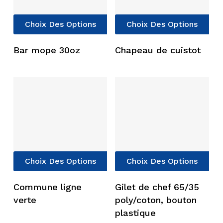
Ce
Ce
Choix Des Options
Choix Des Options
produit
pro
a
a
Bar mope 30oz
Chapeau de cuistot
plusieurs
plu
variations.
vari
Les
Les
options
opt
peuvent
peu
être
êtr
choisies
cho
sur
sur
Ce
Ce
la
la
Choix Des Options
Choix Des Options
produit
pro
page
pag
a
a
du
du
Commune ligne
Gilet de chef 65/35
plusieurs
plu
produit
pro
verte
poly/coton, bouton
variations.
vari
plastique
Les
Les