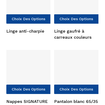
la
la
page
pag
du
du
Ce
Ce
Choix Des Options
Choix Des Options
produit
pro
produit
pro
a
a
Linge anti-charpie
Linge gaufré à
plusieurs
plu
carreaux couleurs
variations.
vari
Les
Les
options
opt
peuvent
peu
être
êtr
choisies
cho
sur
sur
la
la
page
pag
Ce
Ce
Choix Des Options
Choix Des Options
du
du
produit
pro
produit
pro
a
a
Nappes SIGNATURE
Pantalon blanc 65/35
plusieurs
plu