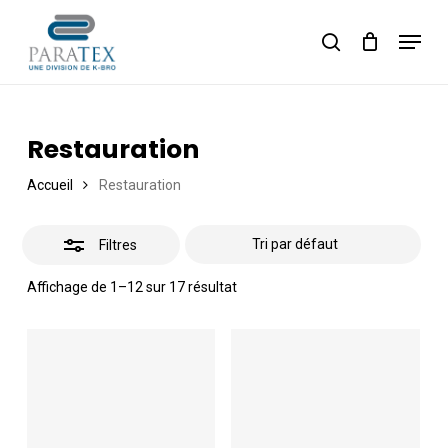
Skip
Menu
to
Close
Panier
search
Close
Cart
main
Filters
content
Restauration
Accueil
Restauration
Filtres
Affichage de 1–12 sur 17 résultat