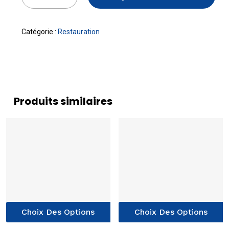
Catégorie :
Restauration
Produits similaires
Ce
C
Choix Des Options
Choix Des Options
produit
p