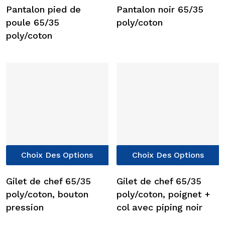
a
a
Pantalon pied de
Pantalon noir 65/35
plusieurs
p
poule 65/35
poly/coton
variations.
v
poly/coton
Les
L
options
o
peuvent
p
être
ê
choisies
c
sur
s
la
l
page
p
du
d
Ce
C
produit
p
Choix Des Options
Choix Des Options
produit
p
a
a
Gilet de chef 65/35
Gilet de chef 65/35
plusieurs
p
poly/coton, bouton
poly/coton, poignet +
variations.
v
pression
col avec piping noir
Les
L