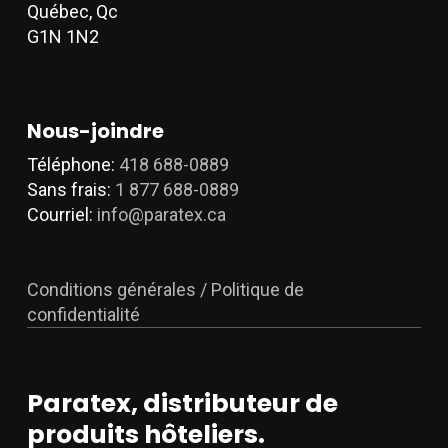
Québec, Qc
produit
l
G1N 1N2
p
d
p
Nous-joindre
Téléphone:
418 688-0889
Sans frais:
1 877 688-0889
Courriel:
info@paratex.ca
Conditions générales / Politique de
confidentialité
Paratex, distributeur de
produits hôteliers.