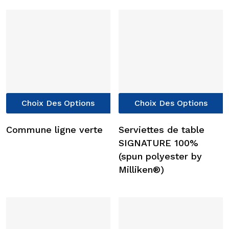
options
o
peuvent
p
être
ê
choisies
c
sur
s
la
l
page
p
du
d
Ce
C
produit
p
Choix Des Options
Choix Des Options
produit
p
a
a
Commune ligne verte
Serviettes de table
plusieurs
p
SIGNATURE 100%
variations.
v
(spun polyester by
Les
L
Milliken®)
options
o
peuvent
p
être
ê
choisies
c
sur
s