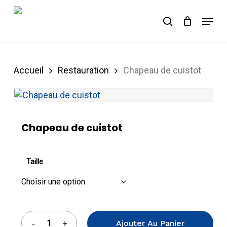
Skip
Menu
to
Panier
search
Close
Cart
main
content
Accueil
Restauration
Chapeau de cuistot
Chapeau de cuistot
Taille
Ajouter Au Panier