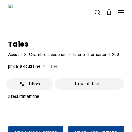
Skip
Menu
to
Close
Panier
search
Close
Cart
main
Close
Filters
content
Menu
Taies
Accueil
Chambre à coucher
Literie Thomaston T-200 -
prix à la douzaine
Taies
Filtres
2 résultat affiché
Ce
Ce