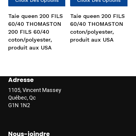
Choix Des Options
Choix Des Options
produit
pro
a
a
Taie queen 200 FILS
Taie queen 200 FILS
plusieurs
plu
60/40 THOMASTON
60/40 THOMASTON
variations.
vari
200 FILS 60/40
coton/polyester,
Les
Les
coton/polyester,
produit aux USA
options
opt
produit aux USA
peuvent
peu
être
êtr
choisies
cho
sur
sur
Adresse
la
la
page
pag
1105, Vincent Massey
du
du
Québec, Qc
produit
pro
G1N 1N2
Nous-joindre