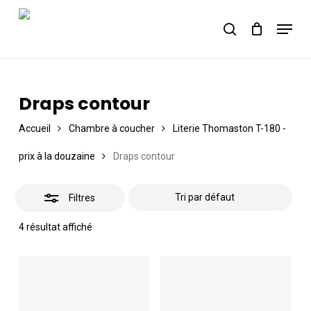
Skip
Menu
to
Close
Panier
search
Close
Cart
main
Filters
content
Draps contour
Accueil
Chambre à coucher
Literie Thomaston T-180 -
prix à la douzaine
Draps contour
Filtres
4 résultat affiché