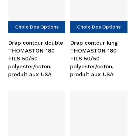
Ce
Ce
Choix Des Options
Choix Des Options
produit
pro
a
a
Drap contour double
Drap contour king
plusieurs
plu
THOMASTON 180
THOMASTON 180
variations.
vari
FILS 50/50
FILS 50/50
Les
Les
polyester/coton,
polyester/coton,
options
opt
produit aux USA
produit aux USA
peuvent
peu
être
êtr
choisies
cho
sur
sur
la
la
page
pag
du
du
produit
pro