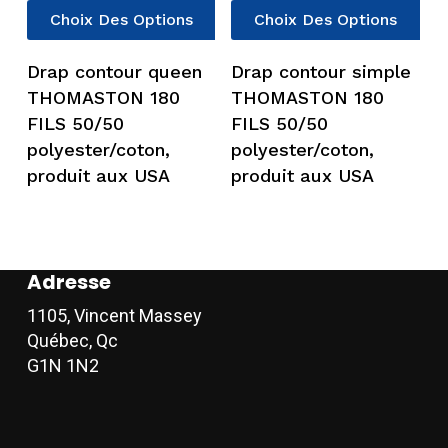
Ce
Ce
Choix Des Options
Choix Des Options
produit
pro
a
a
Drap contour queen
Drap contour simple
plusieurs
plu
THOMASTON 180
THOMASTON 180
variations.
vari
FILS 50/50
FILS 50/50
Les
Les
polyester/coton,
polyester/coton,
options
opt
produit aux USA
produit aux USA
peuvent
peu
être
êtr
choisies
cho
sur
sur
Adresse
la
la
page
pag
1105, Vincent Massey
du
du
Québec, Qc
produit
pro
G1N 1N2