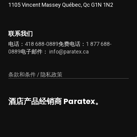
上
1105 Vincent Massey Québec, Qc G1N 1N2
选
择
这
联系我们
些
选
电话：
418 688-0889
免费电话：
1 877 688-
项
0889
电子邮件：
info@paratex.ca
条款和条件 / 隐私政策
酒店产品经销商 Paratex。