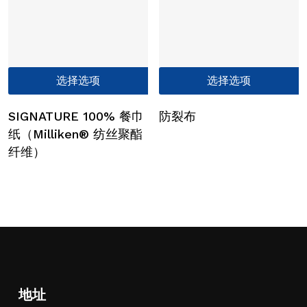
产
品
页
面
本
上
选择选项
选择选项
产
选
品
择
SIGNATURE 100% 餐巾
防裂布
有
这
纸（Milliken® 纺丝聚酯
多
些
纤维）
种
选
变
项
体。
可
在
产
品
页
地址
面