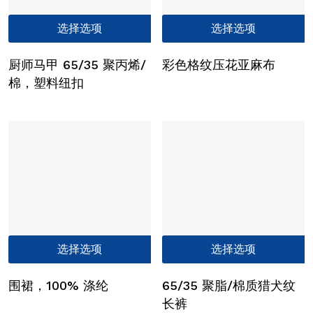
本
选择选项
选择选项
产
品
厨师马甲 65/35 聚丙烯/
彩色格纹压花亚麻布
有
棉，塑料纽扣
多
种
变
体。
可
在
产
品
页
本
选择选项
选择选项
面
产
上
品
选
围裙，100% 涤纶
65/35 聚脂/棉质猎犬纹
有
择
长裤