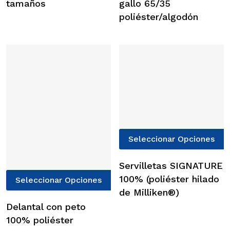
tamaños
gallo 65/35
v
poliéster/algodón
L
o
s
p
e
e
l
p
d
E
p
Seleccionar Opciones
p
t
Servilletas SIGNATURE
m
Este
100% (poliéster hilado
Seleccionar Opciones
v
producto
de Milliken®)
L
tiene
Delantal con peto
o
múltiples
100% poliéster
s
variantes.