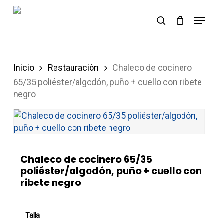
Skip
Menu
to
Carrito
search
Close
Cart
main
content
Inicio
Restauración
Chaleco de cocinero
65/35 poliéster/algodón, puño + cuello con ribete
negro
Chaleco de cocinero 65/35
poliéster/algodón, puño + cuello con
ribete negro
Talla