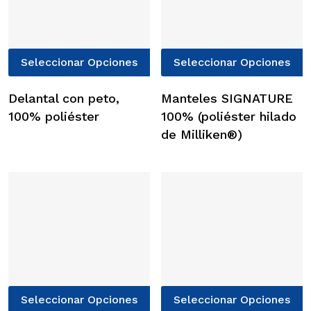
Este
E
Seleccionar Opciones
Seleccionar Opciones
producto
p
tiene
t
Delantal con peto,
Manteles SIGNATURE
múltiples
m
100% poliéster
100% (poliéster hilado
variantes.
v
de Milliken®)
Las
L
opciones
o
se
s
pueden
p
elegir
e
en
e
la
l
página
p
de
d
Este
E
producto
p
Seleccionar Opciones
Seleccionar Opciones