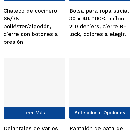
producto
p
tiene
t
Chaleco de cocinero
Bolsa para ropa sucia,
múltiples
m
65/35
30 x 40, 100% nailon
variantes.
v
poliéster/algodón,
210 deniers, cierre B-
Las
L
cierre con botones a
lock, colores a elegir.
opciones
o
presión
se
s
pueden
p
elegir
e
en
e
la
l
página
p
de
d
producto
p
E
Leer Más
Seleccionar Opciones
p
t
Delantales de varios
Pantalón de pata de
m