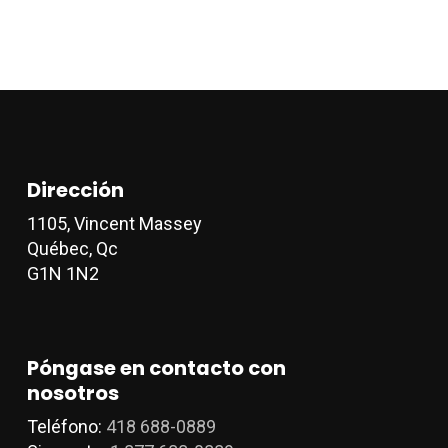
p
Las
e
opciones
e
se
l
pueden
p
elegir
d
en
p
la
Dirección
página
de
1105, Vincent Massey
producto
Québec, Qc
G1N 1N2
Póngase en contacto con
nosotros
Teléfono:
418 688-0889