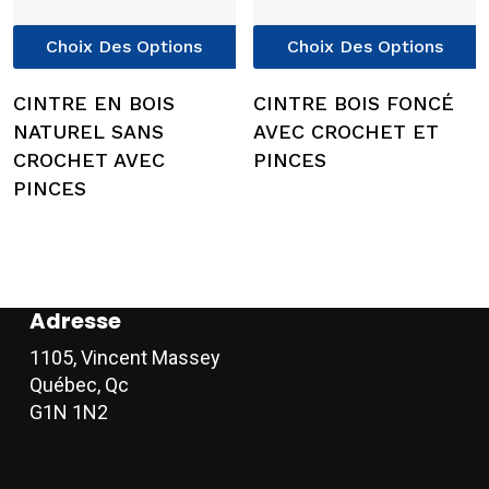
page
Ce
C
Choix Des Options
Choix Des Options
du
produit
p
produit
a
a
CINTRE EN BOIS
CINTRE BOIS FONCÉ
plusieurs
p
NATUREL SANS
AVEC CROCHET ET
variations.
v
CROCHET AVEC
PINCES
Les
L
PINCES
options
o
peuvent
p
être
ê
choisies
c
sur
s
Adresse
la
l
1105, Vincent Massey
page
p
Québec, Qc
du
d
G1N 1N2
produit
p