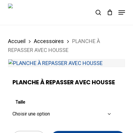
Skip
Menu
to
Panier
search
Close
Cart
main
content
Accueil
Accessoires
PLANCHE À
REPASSER AVEC HOUSSE
PLANCHE À REPASSER AVEC HOUSSE
Taille