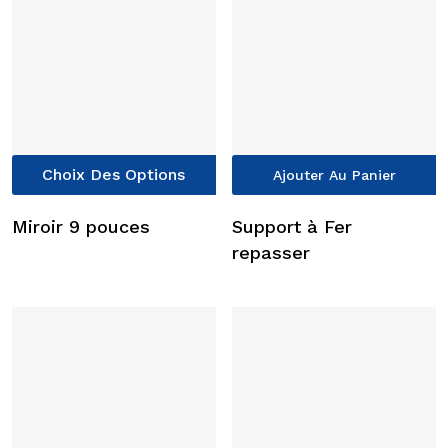
options
o
peuvent
p
être
ê
choisies
c
sur
s
la
l
page
p
Ce
Choix Des Options
du
d
Ajouter Au Panier
produit
produit
p
a
Miroir 9 pouces
Support à Fer
plusieurs
repasser
variations.
Les
options
peuvent
être
choisies
sur
la