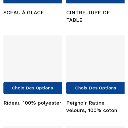
p
a
SCEAU À GLACE
CINTRE JUPE DE
p
TABLE
v
L
o
p
ê
c
s
l
p
Ce
C
Choix Des Options
Choix Des Options
d
produit
p
p
a
a
Rideau 100% polyester
Peignoir Ratine
plusieurs
p
velours, 100% coton
variations.
v
Les
L