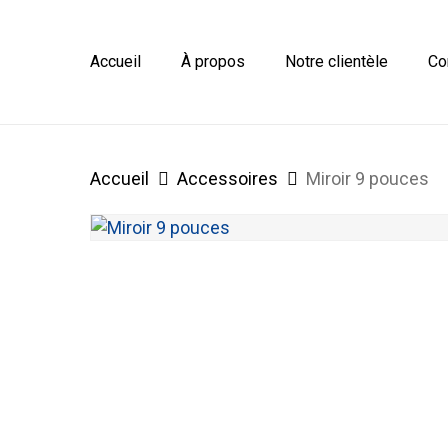
Skip
to
main
Accueil
À propos
Notre clientèle
Co
content
Accueil
Accessoires
Miroir 9 pouces