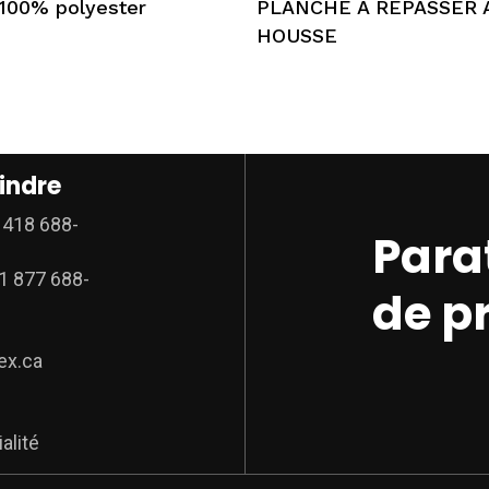
100% polyester
PLANCHE À REPASSER 
plusieurs
HOUSSE
variations.
Les
options
peuvent
être
indre
choisies
sur
:
418 688-
Para
la
page
1 877 688-
de pr
du
produit
ex.ca
alité