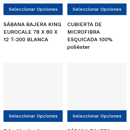
Este
E
Seleccionar Opciones
Seleccionar Opciones
producto
p
tiene
t
SÁBANA BAJERA KING
CUBIERTA DE
múltiples
m
EUROCALE 78 X 80 X
MICROFIBRA
variantes.
v
12 T-200 BLANCA
ESQUICADA 100%
Las
L
poliéster
opciones
o
se
s
pueden
p
elegir
e
en
e
la
l
página
p
de
d
producto
p
Este
E
Seleccionar Opciones
Seleccionar Opciones
producto
p
tiene
t