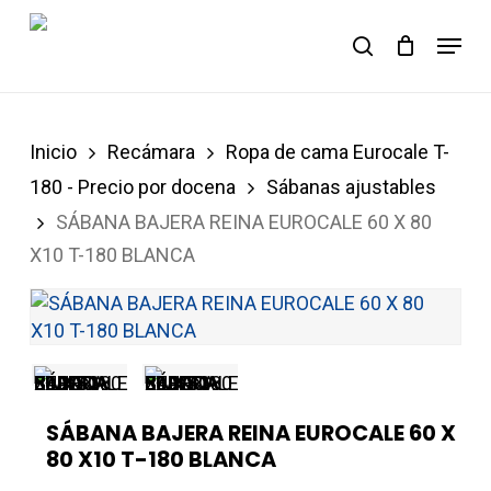
Skip
Menu
to
Carrito
search
Close
Cart
main
content
Inicio
Recámara
Ropa de cama Eurocale T-
180 - Precio por docena
Sábanas ajustables
SÁBANA BAJERA REINA EUROCALE 60 X 80
X10 T-180 BLANCA
SÁBANA BAJERA REINA EUROCALE 60 X
80 X10 T-180 BLANCA