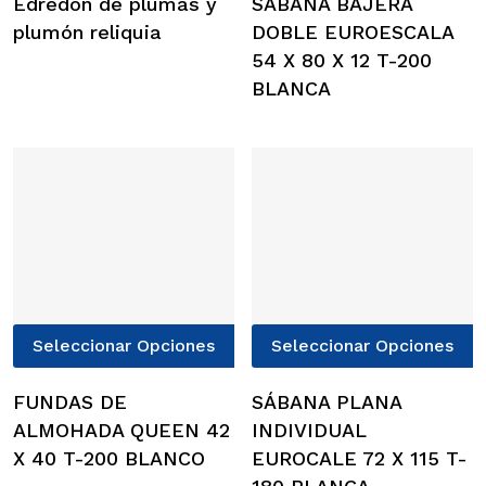
Edredón de plumas y
SÁBANA BAJERA
múltiples
m
plumón reliquia
DOBLE EUROESCALA
variantes.
v
54 X 80 X 12 T-200
Las
L
BLANCA
opciones
o
se
s
pueden
p
elegir
e
en
e
la
l
página
p
de
d
producto
p
Este
E
Seleccionar Opciones
Seleccionar Opciones
producto
p
tiene
t
FUNDAS DE
SÁBANA PLANA
múltiples
m
ALMOHADA QUEEN 42
INDIVIDUAL
variantes.
v
X 40 T-200 BLANCO
EUROCALE 72 X 115 T-
Las
L