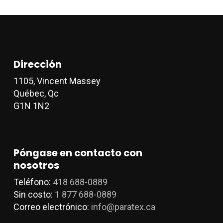
elegir
e
en
e
la
l
página
p
de
d
Dirección
producto
p
1105, Vincent Massey
Québec, Qc
G1N 1N2
Póngase en contacto con
nosotros
Teléfono:
418 688-0889
Sin costo:
1 877 688-0889
Correo electrónico:
info@paratex.ca