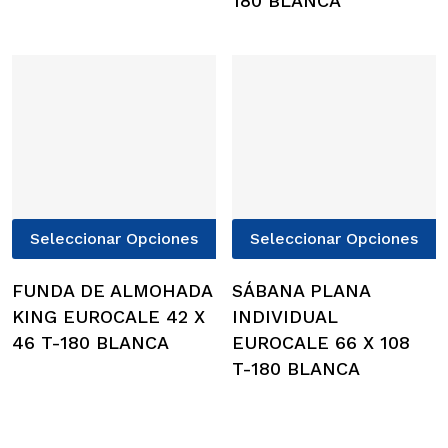
180 BLANCA
opciones
o
se
s
pueden
p
elegir
e
en
e
la
l
página
p
de
d
producto
p
Este
E
Seleccionar Opciones
Seleccionar Opciones
producto
p
tiene
t
FUNDA DE ALMOHADA
SÁBANA PLANA
múltiples
m
KING EUROCALE 42 X
INDIVIDUAL
variantes.
v
46 T-180 BLANCA
EUROCALE 66 X 108
Las
L
T-180 BLANCA
opciones
o
se
s
pueden
p