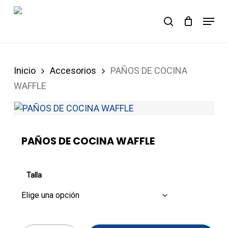
Skip
Menu
to
Carrito
search
Close
Cart
main
content
Inicio
Accesorios
PAÑOS DE COCINA
WAFFLE
PAÑOS DE COCINA WAFFLE
Talla