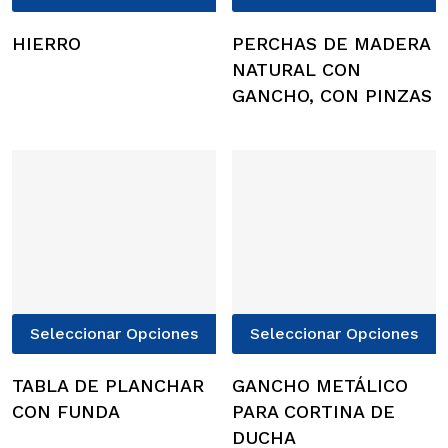
producto
p
tiene
t
HIERRO
PERCHAS DE MADERA
múltiples
m
NATURAL CON
variantes.
v
GANCHO, CON PINZAS
Las
L
opciones
o
se
s
pueden
p
elegir
e
en
e
la
l
página
p
de
d
Este
E
producto
p
Seleccionar Opciones
Seleccionar Opciones
producto
p
tiene
t
TABLA DE PLANCHAR
GANCHO METÁLICO
múltiples
m
CON FUNDA
PARA CORTINA DE
variantes.
v
DUCHA