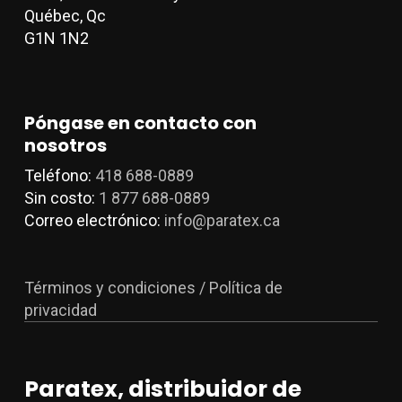
producto
p
Québec, Qc
G1N 1N2
Póngase en contacto con
nosotros
Teléfono:
418 688-0889
Sin costo:
1 877 688-0889
Correo electrónico:
info@paratex.ca
Términos y condiciones / Política de
privacidad
Paratex, distribuidor de