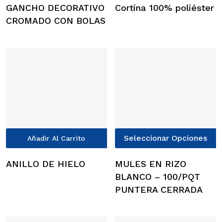
tiene
t
GANCHO DECORATIVO
Cortina 100% poliéster
múltiples
m
CROMADO CON BOLAS
variantes.
v
Las
L
opciones
o
se
s
pueden
p
elegir
e
en
e
la
l
página
p
E
Seleccionar Opciones
de
d
Añadir Al Carrito
p
producto
p
t
ANILLO DE HIELO
MULES EN RIZO
m
BLANCO – 100/PQT
v
PUNTERA CERRADA
L
o
s