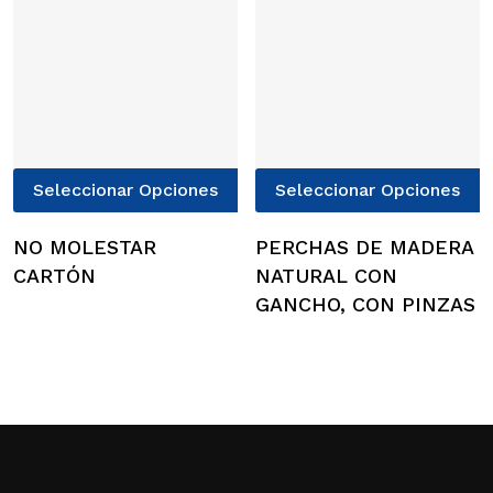
p
e
e
l
p
d
Este
E
p
Seleccionar Opciones
Seleccionar Opciones
producto
p
tiene
t
NO MOLESTAR
PERCHAS DE MADERA
múltiples
m
CARTÓN
NATURAL CON
variantes.
v
GANCHO, CON PINZAS
Las
L
opciones
o
se
s
pueden
p
elegir
e
en
e
la
l