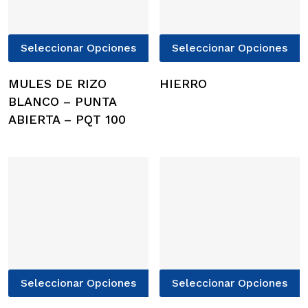
Este
E
Seleccionar Opciones
Seleccionar Opciones
producto
p
tiene
t
MULES DE RIZO
HIERRO
múltiples
m
BLANCO – PUNTA
variantes.
v
ABIERTA – PQT 100
Las
L
opciones
o
se
s
pueden
p
elegir
e
en
e
la
l
página
p
de
d
Este
E
producto
p
Seleccionar Opciones
Seleccionar Opciones
producto
p