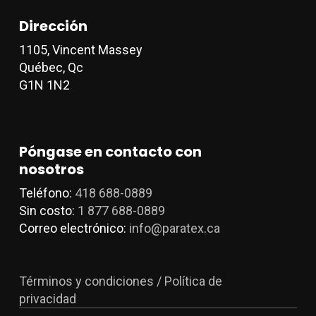
página
p
Dirección
de
d
producto
p
1105, Vincent Massey
Québec, Qc
G1N 1N2
Póngase en contacto con
nosotros
Teléfono:
418 688-0889
Sin costo:
1 877 688-0889
Correo electrónico:
info@paratex.ca
Términos y condiciones / Política de
privacidad