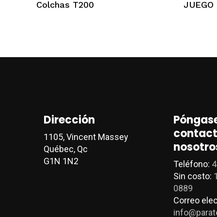
Colchas T200
JUEGO 
múltiples
variantes.
Las
opciones
se
pueden
elegir
en
la
Dirección
Póngase
página
contact
de
1105, Vincent Massey
nosotro
producto
Québec, Qc
G1N 1N2
Teléfono:
4
Sin costo:
0889
Correo elec
info@parat