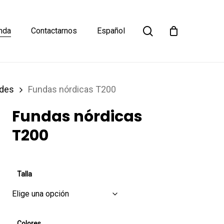
Close
search
Cart
nda
Contactarnos
Español
ades
Fundas nórdicas T200
Fundas nórdicas
T200
Talla
Colores