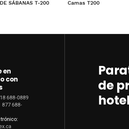
DE SÁBANAS T-200
Camas T200
múltiples
variantes.
Las
opciones
se
pueden
elegir
en
la
Para
 en
página
o con
de
de p
s
producto
hote
18 688-0889
1 877 688-
trónico:
ex.ca