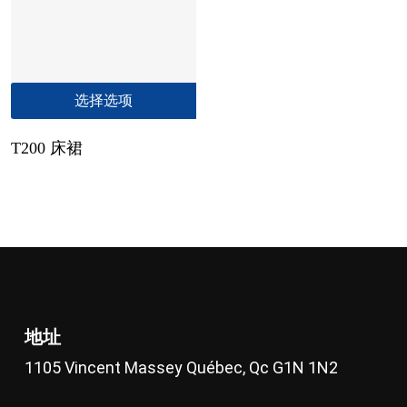
可
在
产
品
本
选择选项
页
产
面
品
上
T200 床裙
有
选
多
择
种
这
变
些
体。
选
可
项
在
产
地址
品
页
1105 Vincent Massey Québec, Qc G1N 1N2
面