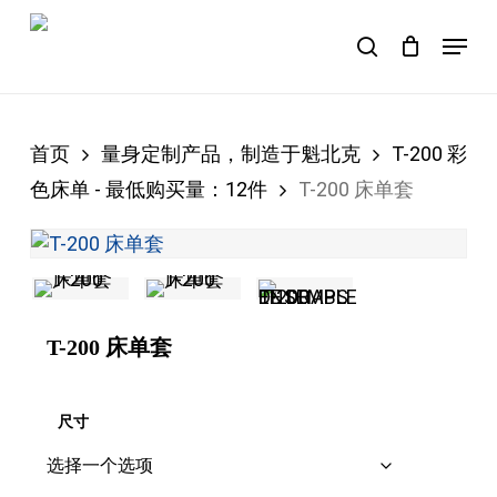
Skip
Menu
to
search
Close
购物车
Cart
main
content
首页
量身定制产品，制造于魁北克
T-200 彩
色床单 - 最低购买量：12件
T-200 床单套
T-200 床单套
尺寸