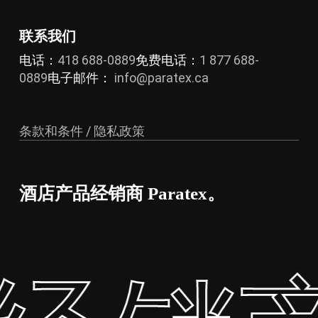
上
选
联系我们
择
这
电话：
418 688-0889
免费电话：
1 877 688-
些
0889
电子邮件：
info@paratex.ca
选
项
条款和条件 / 隐私政策
酒店产品经销商 Paratex。