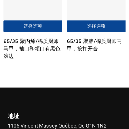
在
产
品
本
选择选项
选择选项
页
产
面
品
65/35 聚丙烯/棉质厨师
65/35 聚脂/棉质厨师马
上
有
选
马甲，袖口和领口有黑色
甲，按扣开合
多
择
滚边
种
这
变
些
体。
选
可
项
在
产
品
页
地址
面
上
1105 Vincent Massey Québec, Qc G1N 1N2