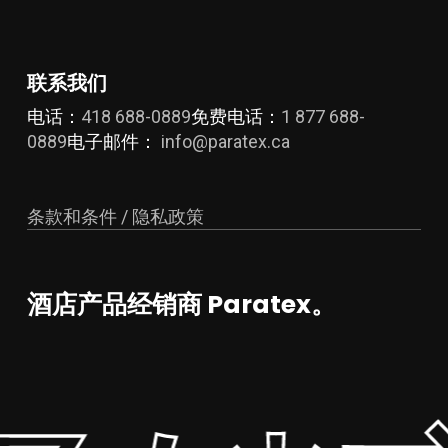
选
择
这
联系我们
些
选
电话：
418 688-0889
免费电话：
1 877 688-
项
0889
电子邮件：
info@paratex.ca
条款和条件 / 隐私政策
酒店产品经销商 Paratex。