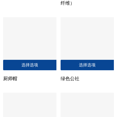
纤维）
种
变
体。
可
在
产
品
页
面
本
上
选择选项
选择选项
产
选
品
择
厨师帽
绿色公社
有
这
多
些
种
选
变
项
体。
可