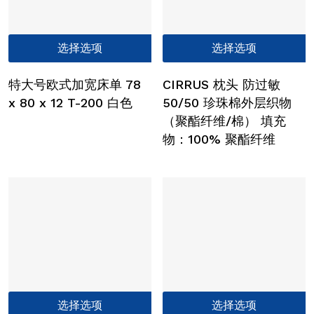
品
页
本
选择选项
选择选项
面
产
上
品
选
特大号欧式加宽床单 78
CIRRUS 枕头 防过敏
有
择
x 80 x 12 T-200 白色
50/50 珍珠棉外层织物
多
这
（聚酯纤维/棉） 填充
种
些
物：100% 聚酯纤维
变
选
体。
项
可
在
产
品
页
面
上
本
选
选择选项
选择选项