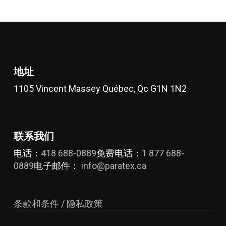
选
体。
项
可
在
产
品
地址
页
面
1105 Vincent Massey Québec, Qc G1N 1N2
上
选
择
联系我们
这
些
电话：
418 688-0889
免费电话：
1 877 688-
选
0889
电子邮件：
info@paratex.ca
项
条款和条件 / 隐私政策