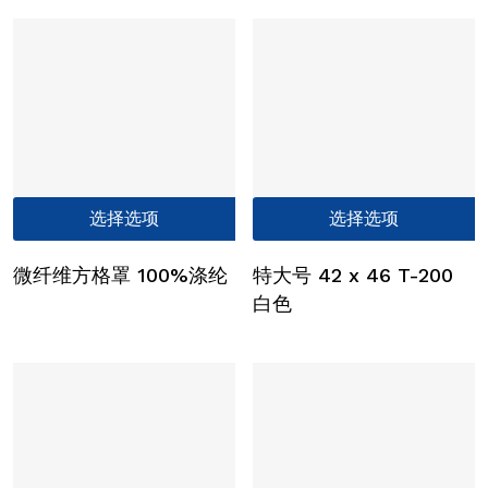
本
选择选项
选择选项
产
品
微纤维方格罩 100%涤纶
特大号 42 x 46 T-200
有
白色
多
种
变
体。
可
在
产