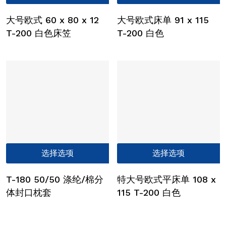
产
择
品
这
大号欧式 60 x 80 x 12
大号欧式床单 91 x 115
有
些
T-200 白色床笠
T-200 白色
多
选
种
项
变
体。
可
在
产
品
页
本
选择选项
选择选项
面
产
上
品
选
T-180 50/50 涤纶/棉分
特大号欧式平床单 108 x
有
择
体封口枕套
115 T-200 白色
多
这
种
些
变