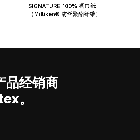
选择选项
品
品
SIGNATURE 100% 餐巾纸
这
这
有
有
些
些
（Milliken® 纺丝聚酯纤维）
多
多
选
选
种
种
项
项
变
变
体。
体。
可
可
在
在
产
产
品
品
产品经销商
页
页
面
面
tex。
上
上
选
选
择
择
这
这
些
些
选
选