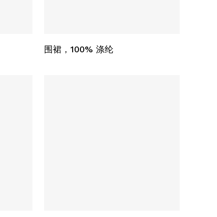
本
本
产
产
选择选项
品
品
围裙，100% 涤纶
有
有
多
多
种
种
变
变
体。
体。
可
可
在
在
产
产
品
品
页
页
面
面
上
上
本
本
选
选
产
产
择
择