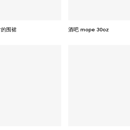
阅读更多
选择选项
寸的围裙
酒吧 mope 30oz
本
产