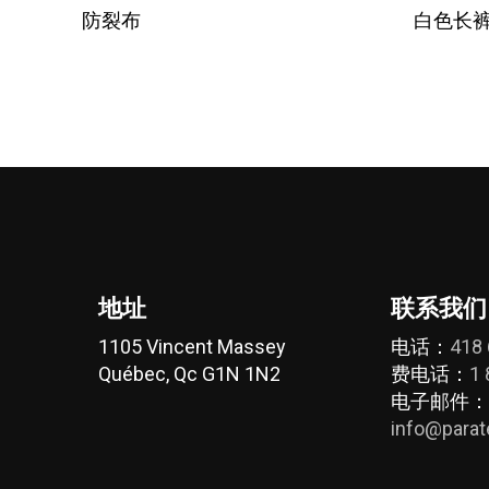
选择选项
品
防裂布
白色长裤 
这
有
些
多
选
种
项
变
体。
可
在
产
品
页
地址
联系我们
面
上
1105 Vincent Massey
电话：
418
选
Québec, Qc G1N 1N2
费电话：
1 
择
电子邮件：
这
info@parat
些
选