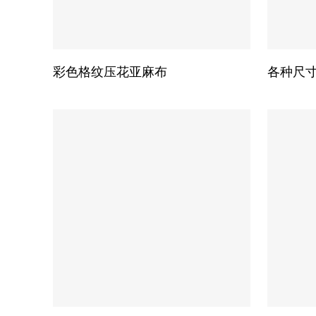
本
产
选择选项
品
彩色格纹压花亚麻布
各种尺
有
多
种
变
体。
可
在
产
品
页
面
上
本
选
产
择