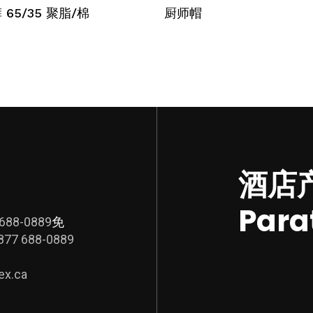
选择选项
选择选项
品
65/35 聚脂/棉
厨师帽
有
多
种
变
体。
可
在
产
品
酒店
页
面
Para
上
 688-0889
免
选
877 688-0889
择
这
ex.ca
些
选