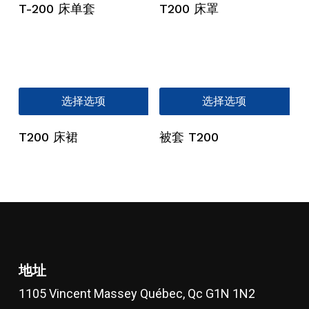
品
品
T-200 床单套
T200 床罩
有
有
多
多
种
种
变
变
体。
体
本
本
选择选项
选择选项
可
可
产
产
在
在
品
品
T200 床裙
被套 T200
产
产
有
有
品
品
多
多
页
页
种
种
面
面
变
变
上
上
体。
体
选
选
可
可
择
择
在
在
这
这
产
产
地址
些
些
品
品
1105 Vincent Massey Québec, Qc G1N 1N2
选
选
页
页