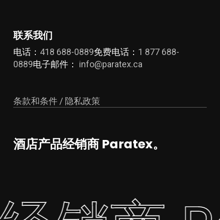
项
项
面
面
上
上
选
选
联系我们
择
择
电话：
418 688-0889
免费电话：
1 877 688-
这
这
0889
电子邮件：
info@paratex.ca
些
些
选
选
项
项
条款和条件 / 隐私政策
酒店产品经销商 Paratex。