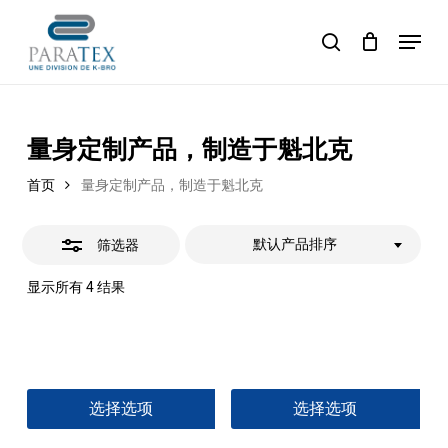
Skip
Menu
to
Close
购物车
search
Close
Cart
main
Close
Filters
content
Menu
量身定制产品，制造于魁北克
首页
量身定制产品，制造于魁北克
默认产品排序
筛选器
显示所有 4 结果
本
本
选择选项
选择选项
产
产